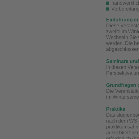
handwerklich
Vorbereitung
Einführung in
Diese Veransta
zweite im Winte
Wechseln Sie v
werden. Die be
abgeschlossen
Seminare un
In diesen Vera
Perspektive un
Grundfragen 
Die Veranstalt
im Wintersemest
Praktika
Das studienbeg
nach dem WS 20
praktikumsähnl
ausschließlic
erforderlich (