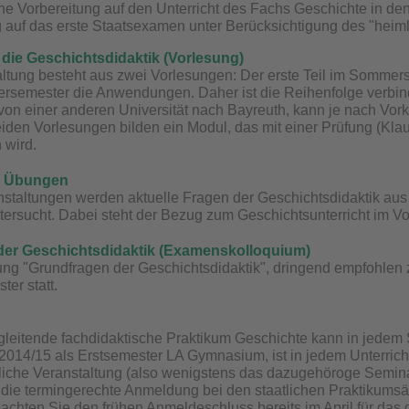
e Vorbereitung auf den Unterricht des Fachs Geschichte in den 
 auf das erste Staatsexamen unter Berücksichtigung des "heiml
 die Geschichtsdidaktik (Vorlesung)
ltung besteht aus zwei Vorlesungen: Der erste Teil im Sommer
rsemester die Anwendungen. Daher ist die Reihenfolge verbindlic
on einer anderen Universität nach Bayreuth, kann je nach Vorke
iden Vorlesungen bilden ein Modul, das mit einer Prüfung (Klau
 wird.
d Übungen
nstaltungen werden aktuelle Fragen der Geschichtsdidaktik aus 
tersucht. Dabei steht der Bezug zum Geschichtsunterricht im V
der Geschichtsdidaktik (Examenskolloquium)
ung "Grundfragen der Geschichtsdidaktik", dringend empfohlen 
er statt.
leitende fachdidaktische Praktikum Geschichte kann in jedem
14/15 als Erstsemester LA Gymnasium, ist in jedem Unterricht
iche Veranstaltung (also wenigstens das dazugehöroge Seminar)
h die termingerechte Anmeldung bei den staatlichen Praktiku
beachten Sie den frühen Anmeldeschluss bereits im April für d