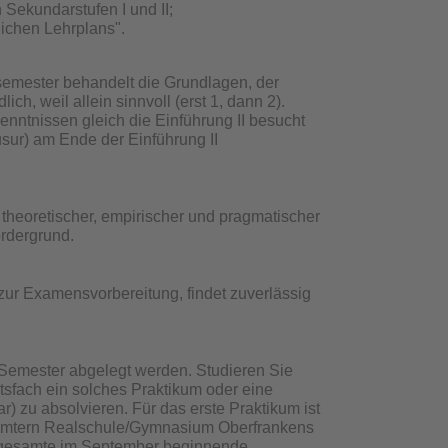
Sekundarstufen I und II;
ichen Lehrplans".
semester behandelt die Grundlagen, der
h, weil allein sinnvoll (erst 1, dann 2).
nntnissen gleich die Einführung II besucht
sur) am Ende der Einführung II
theoretischer, empirischer und pragmatischer
ordergrund.
zur Examensvorbereitung, findet zuverlässig
 Semester abgelegt werden. Studieren Sie
sfach ein solches Praktikum oder eine
 zu absolvieren. Für das erste Praktikum ist
msämtern Realschule/Gymnasium Oberfrankens
as gesamte im September beginnende