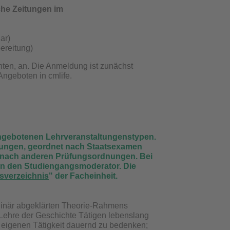
che Zeitungen im
nar)
ereitung)
hten, an. Die Anmeldung ist zunächst
Angeboten in cmlife.
 angebotenen Lehrveranstaltungenstypen.
rungen, geordnet nach Staatsexamen
d nach anderen Prüfungsordnungen. Bei
an den Studiengangsmoderator. Die
sverzeichnis
" der Facheinheit.
iplinär abgeklärten Theorie-Rahmens
 Lehre der Geschichte Tätigen lebenslang
er eigenen Tätigkeit dauernd zu bedenken;