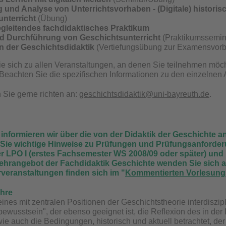
 und Analyse von Unterrichtsvorhaben - (Digitale) historis
nterricht
(Übung)
gleitendes fachdidaktisches Praktikum
d Durchführung von Geschichtsunterricht
(Praktikumssemi
n der Geschichtsdidaktik
(Vertiefungsübung zur Examensvorb
ie sich zu allen Veranstaltungen, an denen Sie teilnehmen möc
 Beachten Sie die spezifischen Informationen zu den einzelnen 
Sie gerne richten an:
geschichtsdidaktik@uni-bayreuth.de
.
informieren wir über die von der Didaktik der Geschichte
 Sie wichtige Hinweise zu Prüfungen und Prüfungsanforde
r LPO I (erstes Fachsemester WS 2008/09 oder später) un
ehrangebot der Fachdidaktik Geschichte wenden Sie sich 
rveranstaltungen finden sich im "
Kommentierten Vorlesung
ehre
eines mit zentralen Positionen der Geschichtstheorie interdisz
ewusstsein", der ebenso geeignet ist, die Reflexion des in der
wie auch die Bedingungen, historisch und aktuell betrachtet, d